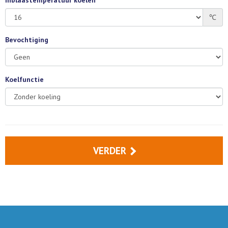
Inblaastemperatuur koelen
℃
Bevochtiging
Koelfunctie
VERDER